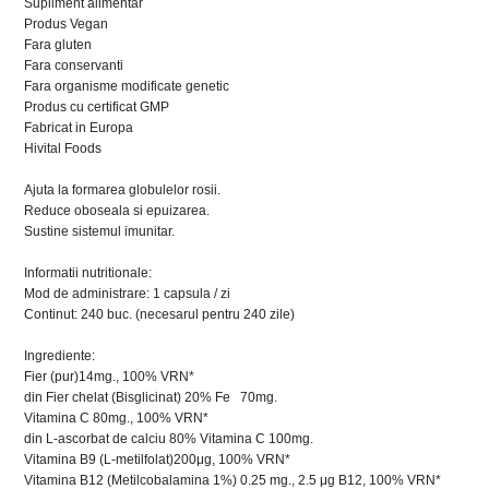
Supliment alimentar
Produs Vegan
Fara gluten
Fara conservanti
Fara organisme modificate genetic
Produs cu certificat GMP
Fabricat in Europa
Hivital Foods
Ajuta la formarea globulelor rosii.
Reduce oboseala si epuizarea.
Sustine sistemul imunitar.
Informatii nutritionale:
Mod de administrare: 1 capsula / zi
Continut: 240 buc. (necesarul pentru 240 zile)
Ingrediente:
Fier (pur)14mg., 100% VRN*
din Fier chelat (Bisglicinat) 20% Fe 70mg.
Vitamina C 80mg., 100% VRN*
din L-ascorbat de calciu 80% Vitamina C 100mg.
Vitamina B9 (L-metilfolat)200μg, 100% VRN*
Vitamina B12 (Metilcobalamina 1%) 0.25 mg., 2.5 μg B12, 100% VRN*