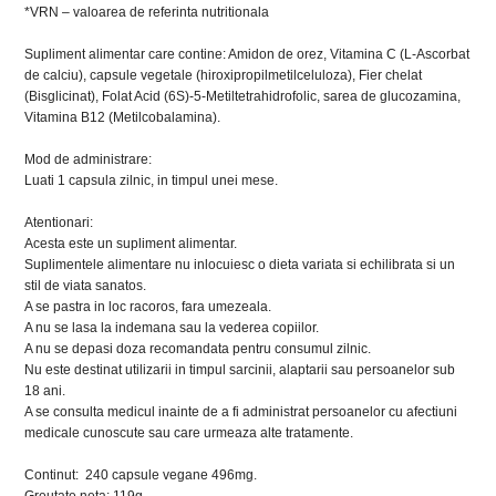
*VRN – valoarea de referinta nutritionala
Supliment alimentar care contine: Amidon de orez, Vitamina C (L-Ascorbat
de calciu), capsule vegetale (hiroxipropilmetilceluloza), Fier chelat
(Bisglicinat), Folat Acid (6S)-5-Metiltetrahidrofolic, sarea de glucozamina,
Vitamina B12 (Metilcobalamina).
Mod de administrare:
Luati 1 capsula zilnic, in timpul unei mese.
Atentionari:
Acesta este un supliment alimentar.
Suplimentele alimentare nu inlocuiesc o dieta variata si echilibrata si un
stil de viata sanatos.
A se pastra in loc racoros, fara umezeala.
A nu se lasa la indemana sau la vederea copiilor.
A nu se depasi doza recomandata pentru consumul zilnic.
Nu este destinat utilizarii in timpul sarcinii, alaptarii sau persoanelor sub
18 ani.
A se consulta medicul inainte de a fi administrat persoanelor cu afectiuni
medicale cunoscute sau care urmeaza alte tratamente.
Continut: 240 capsule vegane 496mg.