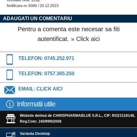
Greutate neta: 119g.
Notificare nr. 6066 / 20.12.2023
ADAUGATI UN COMENTARIU
Pentru a comenta este necesar sa fiti
autentificat.
» Click aici
TELEFON:
0745.252.971
TELEFON:
0757.365.250
EMAIL:
CLICK AICI
Informatii utile
Website detinut de CHRISPHARMABLUE S.R.L., CIF: RO23118146,
Reg.Com: J40/999/2008
Varianta Desktop