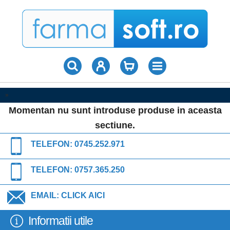
»
Momentan nu sunt introduse produse in aceasta
sectiune.
TELEFON:
0745.252.971
TELEFON:
0757.365.250
EMAIL:
CLICK AICI
Informatii utile