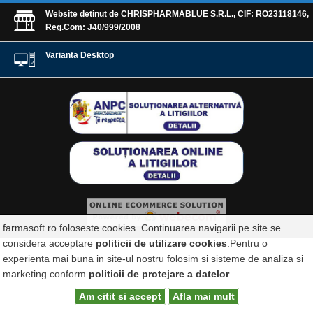
Website detinut de CHRISPHARMABLUE S.R.L., CIF: RO23118146,
Reg.Com: J40/999/2008
Varianta Desktop
farmasoft.ro foloseste cookies. Continuarea navigarii pe site se
considera acceptare
politicii de utilizare cookies
.Pentru o
experienta mai buna in site-ul nostru folosim si sisteme de analiza si
marketing conform
politicii de protejare a datelor
.
Am citit si accept
Afla mai mult