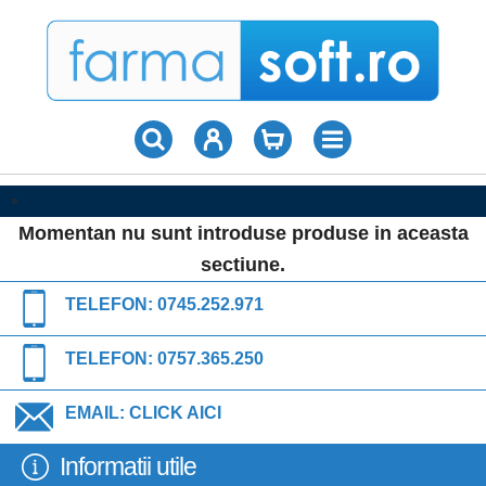
»
Momentan nu sunt introduse produse in aceasta
sectiune.
TELEFON:
0745.252.971
TELEFON:
0757.365.250
EMAIL:
CLICK AICI
Informatii utile