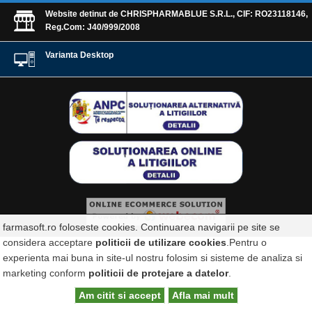
Website detinut de CHRISPHARMABLUE S.R.L., CIF: RO23118146,
Reg.Com: J40/999/2008
Varianta Desktop
farmasoft.ro foloseste cookies. Continuarea navigarii pe site se
considera acceptare
politicii de utilizare cookies
.Pentru o
experienta mai buna in site-ul nostru folosim si sisteme de analiza si
marketing conform
politicii de protejare a datelor
.
Am citit si accept
Afla mai mult