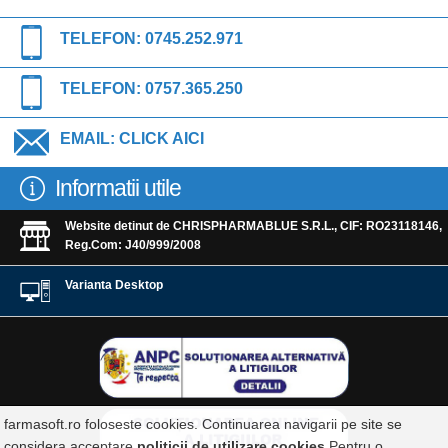
TELEFON:
0745.252.971
TELEFON:
0757.365.250
EMAIL:
CLICK AICI
Informatii utile
Website detinut de CHRISPHARMABLUE S.R.L., CIF: RO23118146,
Reg.Com: J40/999/2008
Varianta Desktop
farmasoft.ro foloseste cookies. Continuarea navigarii pe site se
considera acceptare
politicii de utilizare cookies
.Pentru o