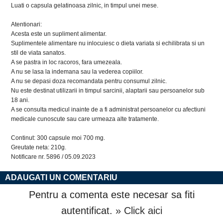
Luati o capsula gelatinoasa zilnic, in timpul unei mese.
Atentionari:
Acesta este un supliment alimentar.
Suplimentele alimentare nu inlocuiesc o dieta variata si echilibrata si un
stil de viata sanatos.
A se pastra in loc racoros, fara umezeala.
A nu se lasa la indemana sau la vederea copiilor.
A nu se depasi doza recomandata pentru consumul zilnic.
Nu este destinat utilizarii in timpul sarcinii, alaptarii sau persoanelor sub
18 ani.
A se consulta medicul inainte de a fi administrat persoanelor cu afectiuni
medicale cunoscute sau care urmeaza alte tratamente.
Continut: 300 capsule moi 700 mg.
Greutate neta: 210g.
Notificare nr. 5896 / 05.09.2023
ADAUGATI UN COMENTARIU
Pentru a comenta este necesar sa fiti
autentificat.
» Click aici