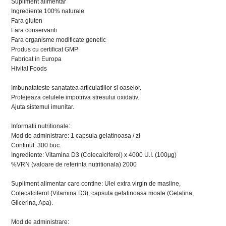
Supliment alimentar
Ingrediente 100% naturale
Fara gluten
Fara conservanti
Fara organisme modificate genetic
Produs cu certificat GMP
Fabricat in Europa
Hivital Foods
Imbunatateste sanatatea articulatiilor si oaselor.
Protejeaza celulele impotriva stresului oxidativ.
Ajuta sistemul imunitar.
Informatii nutritionale:
Mod de administrare: 1 capsula gelatinoasa / zi
Continut: 300 buc.
Ingrediente: Vitamina D3 (Colecalciferol) x 4000 U.I. (100μg)
%VRN (valoare de referinta nutritionala) 2000
Supliment alimentar care contine: Ulei extra virgin de masline,
Colecalciferol (Vitamina D3), capsula gelatinoasa moale (Gelatina,
Glicerina, Apa).
Mod de administrare: