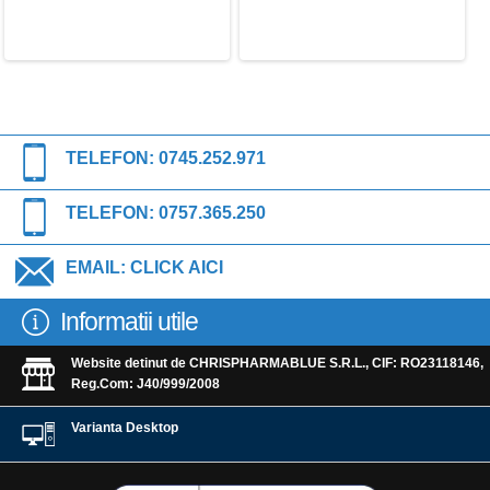
TELEFON:
0745.252.971
TELEFON:
0757.365.250
EMAIL:
CLICK AICI
Informatii utile
Website detinut de CHRISPHARMABLUE S.R.L., CIF: RO23118146,
Reg.Com: J40/999/2008
Varianta Desktop