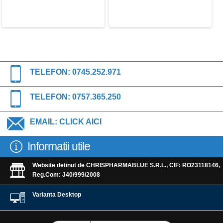
TELEFON:
0745.252.971
TELEFON:
0757.365.250
EMAIL:
CLICK AICI
Informatii utile
Website detinut de CHRISPHARMABLUE S.R.L., CIF: RO23118146,
Reg.Com: J40/999/2008
Varianta Desktop